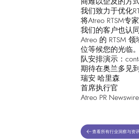
商难以企及的方
我们致力于优化R
将Atreo RT
我们的客户也认同
Atreo 的 RTSM
位等候
您的光临。
队安排演示：
cont
期待在奥兰多见
瑞安·哈里森
首席执行官
Atreo PR Newsw
查看所有行业洞察与资