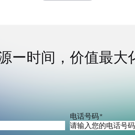
源ー时间，价值最大
电话号码
*