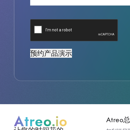
验
证
码
地
Atreo