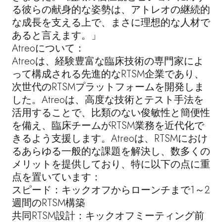
る彼らの献身的な姿勢は、アトレオの継続的
な成長を支える上で、まさに理想的な人材で
あると言えます。」
Atreoについて：
Atreoは、経験豊富な臨床技術の専門家によ
って構成される先進的なRTSM企業であり、
次世代のRTSMプラットフォームを開発しま
した。Atreoは、高度な技術とテスト手法を
活用することで、比類のない俊敏性と簡便性
を備え、臨床チームがRTSM業務を近代化で
きるよう支援します。Atreoは、RTSMにおけ
るあらゆる一般的な課題を解決し、数多くの
メリットを提供しており、特に以下の点に重
点を置いています：
スピード：キックオフからローンチまで1～2
週間のRTSM構築
共同RTSM設計：キックオフミーティング前