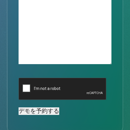
キ
ャ
プ
チ
ャ