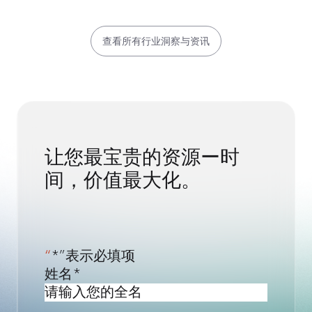
查看所有行业洞察与资讯
让您最宝贵的资源ー时
间，价值最大化。
“
*”表示必填项
姓名
*