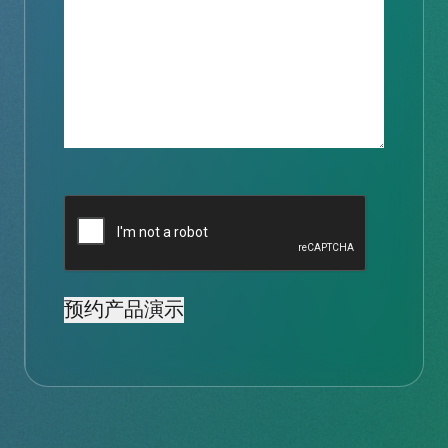
验
证
码