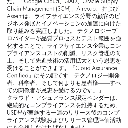
た。「
Google Cloud
、
QAD
、
Oracle Supply
Chain Management (SCM)
、
Atreo.io
、
および
Assentは
、ライフサイエンス分野の顧客のビ
ジネス発展とイノベーションの加速に向けた
取り組みを実証しました。 テクノロジープ
ロバイダーが品質プロセスとテスト範囲を強
化することで、ライフサイエンス企業はコン
プライアンスコストの削減、リスク管理の向
上、そして先進技術の活用拡大という恩恵を
受けることができます。『Cloud Assurance
Certified』はその証です。テクノロジー開発
者、科学者、そして何よりも患者様――すべ
ての関係者が恩恵を受けるのです。」
クラウド・アシュアランス認定ベンダーは、
継続的なコンプライアンスを維持するため、
USDMが実施する一連のリリース後のコンプ
ライアンス試験およびリリース管理評価活動
にも合格しなければなりません。