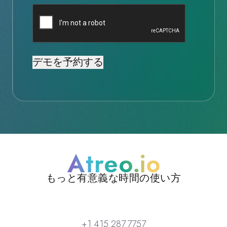
キ
ャ
プ
チ
ャ
もっと有意義な時間の使い方
Atreo
+1 415.287.7757