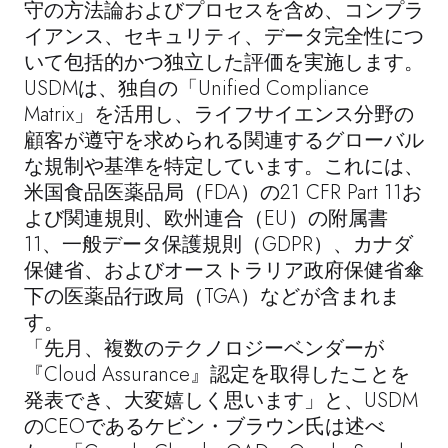
守の方法論およびプロセスを含め、コンプラ
イアンス、セキュリティ、データ完全性につ
いて包括的かつ独立した評価を実施します。
USDMは、独自の「Unified Compliance
Matrix」を活用し、ライフサイエンス分野の
顧客が遵守を求められる関連するグローバル
な規制や基準を特定しています。これには、
米国食品医薬品局（FDA）
の21 CFR Part 11お
よび
関連規則、欧州連合（EU）の附属書
11、一般データ保護規則（GDPR）、カナダ
保健省、およびオーストラリア政府保健省傘
下の医薬品行政局（TGA）などが含まれま
す。
「先月、複数のテクノロジーベンダーが
『Cloud Assurance』認定を取得したことを
発表でき、大変嬉しく思います」と、USDM
のCEO
であるケビン・ブラウン氏は
述べ